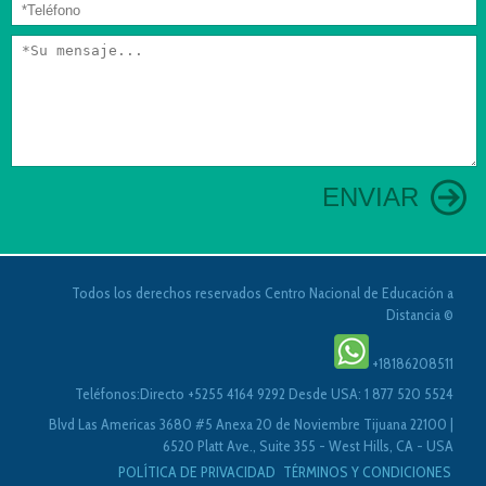
ENVIAR
Todos los derechos reservados Centro Nacional de Educación a
Distancia ©
+18186208511
Teléfonos:Directo +5255 4164 9292 Desde USA: 1 877 520 5524
Blvd Las Americas 3680 #5 Anexa 20 de Noviembre Tijuana 22100 |
6520 Platt Ave., Suite 355 - West Hills, CA - USA
POLÍTICA DE PRIVACIDAD
TÉRMINOS Y CONDICIONES